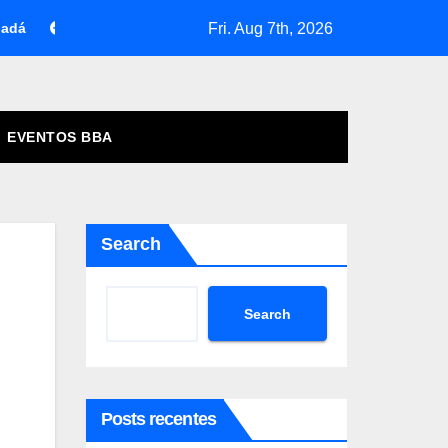
Fri. Aug 7th, 2026
nadá
Toda Quarta um Novo Empreendedor em Destaque
EVENTOS BBA
Search
Search
Posts recentes