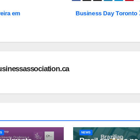
eira em
Business Day Toronto
usinessassociation.ca
S
NEWS