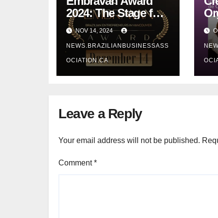
Embravan Award
Cr
2024: The Stage for
Or
Those Who Turn
IA
NOV 14, 2024
O
Dreams Into
Co
NEWS.BRAZILIANBUSINESSASS
NEW
Achievements
OCIATION.CA
OCI
Leave a Reply
Your email address will not be published.
Requ
Comment
*